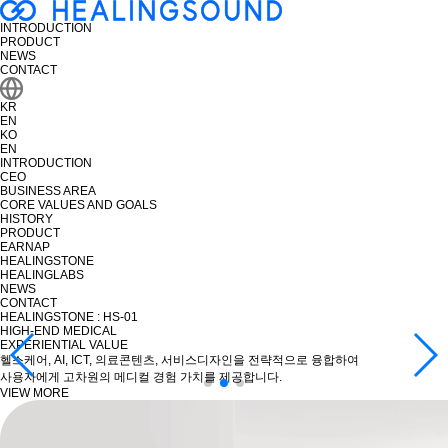
INTRODUCTION
PRODUCT
NEWS
CONTACT
KR
EN
KO
EN
INTRODUCTION
CEO
BUSINESS AREA
CORE VALUES AND GOALS
HISTORY
PRODUCT
EARNAP
HEALINGSTONE
HEALINGLABS
NEWS
CONTACT
HEALINGSTONE : HS-01
HIGH-END MEDICAL
EXPERIENTIAL VALUE
헬스케어, AI, ICT, 의료콘텐츠, 서비스디자인을 전략적으로 융합하여
사용자에게 고차원의 메디컬 경험 가치를 제공합니다.
VIEW MORE